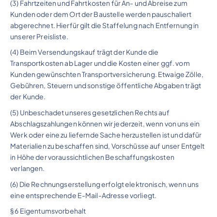
(3) Fahrtzeiten und Fahrtkosten für An- und Abreise zum
Kunden oder dem Ort der Baustelle werden pauschaliert
abgerechnet. Hierfür gilt die Staffelung nach Entfernung in
unserer Preisliste.
(4) Beim Versendungskauf trägt der Kunde die
Transportkosten ab Lager und die Kosten einer ggf. vom
Kunden gewünschten Transportversicherung. Etwaige Zölle,
Gebühren, Steuern und sonstige öffentliche Abgaben trägt
der Kunde.
(5) Unbeschadet unseres gesetzlichen Rechts auf
Abschlagszahlungen können wir jederzeit, wenn von uns ein
Werk oder eine zu liefernde Sache herzustellen ist und dafür
Materialien zu beschaffen sind, Vorschüsse auf unser Entgelt
in Höhe der voraussichtlichen Beschaffungskosten
verlangen.
(6) Die Rechnungserstellung erfolgt elektronisch, wenn uns
eine entsprechende E-Mail-Adresse vorliegt.
§ 6 Eigentumsvorbehalt