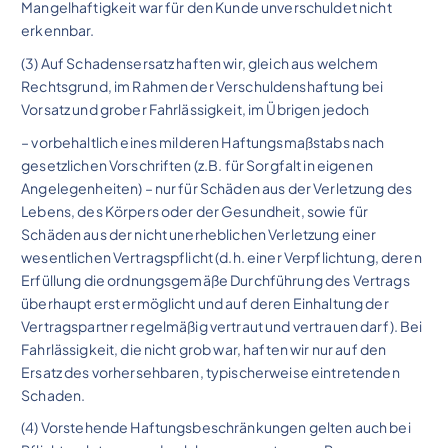
Mangelhaftigkeit war für den Kunde unverschuldet nicht
erkennbar.
(3) Auf Schadensersatz haften wir, gleich aus welchem
Rechtsgrund, im Rahmen der Verschuldenshaftung bei
Vorsatz und grober Fahrlässigkeit, im Übrigen jedoch
– vorbehaltlich eines milderen Haftungsmaßstabs nach
gesetzlichen Vorschriften (z.B. für Sorgfalt in eigenen
Angelegenheiten) – nur für Schäden aus der Verletzung des
Lebens, des Körpers oder der Gesundheit, sowie für
Schäden aus der nicht unerheblichen Verletzung einer
wesentlichen Vertragspflicht (d.h. einer Verpflichtung, deren
Erfüllung die ordnungsgemäße Durchführung des Vertrags
überhaupt erst ermöglicht und auf deren Einhaltung der
Vertragspartner regelmäßig vertraut und vertrauen darf). Bei
Fahrlässigkeit, die nicht grob war, haften wir nur auf den
Ersatz des vorhersehbaren, typischerweise eintretenden
Schaden.
(4) Vorstehende Haftungsbeschränkungen gelten auch bei