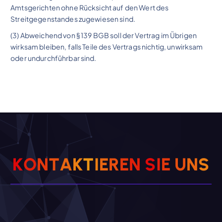
Amtsgerichten ohne Rücksicht auf den Wert des
Streitgegenstandes zugewiesen sind.
(3) Abweichend von § 139 BGB soll der Vertrag im Übrigen
wirksam bleiben, falls Teile des Vertrags nichtig, unwirksam
oder undurchführbar sind.
K
O
N
T
A
K
T
I
E
R
E
N
S
I
E
U
N
S