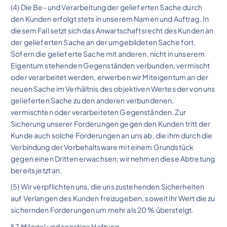
(4) Die Be- und Verarbeitung der gelieferten Sache durch
den Kunden erfolgt stets in unserem Namen und Auftrag. In
diesem Fall setzt sich das Anwartschaftsrecht des Kunden an
der gelieferten Sache an der umgebildeten Sache fort.
Sofern die gelieferte Sache mit anderen, nicht in unserem
Eigentum stehenden Gegenständen verbunden, vermischt
oder verarbeitet werden, erwerben wir Miteigentum an der
neuen Sache im Verhältnis des objektiven Wertes der von uns
gelieferten Sache zu den anderen verbundenen,
vermischten oder verarbeiteten Gegenständen. Zur
Sicherung unserer Forderungen gegen den Kunden tritt der
Kunde auch solche Forderungen an uns ab, die ihm durch die
Verbindung der Vorbehaltsware mit einem Grundstück
gegen einen Dritten erwachsen; wir nehmen diese Abtretung
bereits jetzt an.
(5) Wir verpflichten uns, die uns zustehenden Sicherheiten
auf Verlangen des Kunden freizugeben, soweit ihr Wert die zu
sichernden Forderungen um mehr als 20 % übersteigt.
§ 7 Mängel und sonstige Haftung