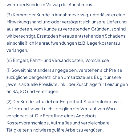
wenn der Kunde im Verzug der Annahme ist.
(3) Kommt der Kunde in Annahmeverzug, unterlässt er eine
Mitwirkungshandlung oder verzögert sich unsere Lieferung
aus anderen, vom Kunde zu vertretenden Gründen, so sind
wir berechtigt, Ersatz des hieraus entstehenden Schadens
einschließlich Mehraufwendungen (z.B. Lagerkosten) zu
verlangen.
§ 5 Entgelt, Fahrt- und Versandkosten, Vorschüsse
(1) Soweit nicht anders angegeben, verstehen sich Preise
zuzügliche der gesetzlichen Umsatzsteuer. Es gilt unsere
jeweils aktuelle Preisliste, inkl. der Zuschläge für Leistungen
an SA, SO und Feiertagen.
(2) Der Kunde schuldet ein Entgelt auf Stundenlohnbasis,
sofern und soweit nicht lediglich der Verkauf von Ware
vereinbart ist. Die Erstellung eines Angebots,
Kostenvoranschlags, Aufmaßes und vergleichbare
Tätigkeiten sind wie reguläre Arbeit zu vergüten.