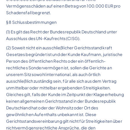
Vermögensschäden auf einen Betrag von 100.000 EUR pro
Schadensfall begrenzt.
§ 8 Schlussbestimmungen
(1) Es gilt das Recht der Bundesrepublik Deutschland unter
Ausschluss des UN-Kaufrechts (CISG).
(2) Soweit nicht ein ausschließlicher Gerichtsstand kraft
Gesetzes begründet ist und der Kunde Kaufmann, juristische
Person des öffentlichen Rechts oder ein öffentlich-
rechtliches Sondervermögen ist, sollen die Gerichte an
unserem Sitz sowohl international, als auch örtlich
ausschließlich zuständig sein, für alle sich aus dem Vertrag
unmittelbar oder mittelbar ergebenden Streitigkeiten.
Gleiches gilt, falls der Kunde im Zeitpunkt der Klageerhebung
keinen allgemeinen Gerichtsstand in der Bundesrepublik
Deutschland hat oder der Wohnsitz oder Ort des
gewöhnlichen Aufenthalts unbekannt ist. Diese
Gerichtsstandsvereinbarung gilt nicht für Streitigkeiten über
nichtvermögensrechtliche Ansprüche, die den