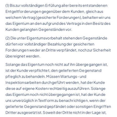
(1) Bis zur vollständigen Erfüllung aller bereits entstandenen
Entgeltforderungen gegenüber dem Kunden, gleich aus
welchem Vertrag (gesicherte Forderungen), behalten wir uns
das Eigentum an den aufgrund des Vertrags in den Besitz des
Kunden gelangten Gegenständen vor.
(2) Die unter Eigentumsvorbehalt stehenden Gegenstände
dürfen vor vollständiger Bezahlung der gesicherten
Forderungen weder an Dritte verpfändet, noch zur Sicherheit
übereignet werden.
Solange das Eigentum noch nicht auf ihn übergegangen ist,
ist der Kunde verpflichtet, den gelieferten Gegenstand
pfleglich zu behandeln. Müssen Wartungs- und
Inspektionsarbeiten durchgeführt werden, hat der Kunde
diese auf eigene Kosten rechtzeitig auszuführen. Solange
das Eigentum noch nicht übergegangen ist, hat der Kunde
uns unverzüglich in Textform zu benachrichtigen, wenn der
gelieferte Gegenstand gepfändet oder sonstigen Eingriffen
Dritter ausgesetzt ist. Soweit der Dritte nicht in der Lage ist,