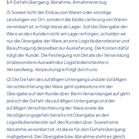
§ 4 Gefahrübergang, Abnahme, Annahmeverzug
(1) Soweit nicht der Einbau von Waren oder sonstige
Leistungen vor Ort, sondern die bloße Lieferung von Waren
vereinbart ist, erfolgt diese ab Lager. Soll die Übergabe der
Ware an den Kunden nicht am Lager erfolgen, schulden wir
nur die Übergabe der Ware an eine Logistikdienstleister und
Beauftragung desselben zur Auslieferung. Die Kosten dafür
trägt der Kunde. Die Festlegung von Details der Versendung
(insbesondere Auswahl des Logistikdienstleisters,
Versandweg, Verpackung) erfolgt durch uns.
(2) Die Gefahr des zufälligen Untergangs und der zufälligen
Verschlechterung der Ware geht spätestens mit der
Übergabe auf den Kunde über. Beim Versendungskauf geht
jedoch die Gefahr des zufälligen Untergangs und der
zufälligen Verschlechterung der Ware sowie die
Verzögerungsgefahr bereits mit Übergabe an den
Logistikdienstleister auf den Kunden über. Soweit eine
Abnahme vereinbart ist, ist diese für den Gefahrübergang
maßgebend. Der Übergabe bzw. Abnahme steht es gleich,