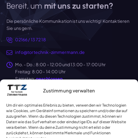
Bereit, um
mit uns zu starten?
Die persönliche Kommunikation ist uns wichtig! Kontaktieren
Sie uns gern.
02166 / 13 72 18
info@tortechnik-zimmermann.de
Mo. - Do.: 8:00 – 12:00 und 13:00 - 17:00 Uhr
Freitag: 8:00 - 14:00 Uhr
Samstag:
geschlossen
Sonntag:
geschlossen
Zustimmung verwalten
TorTechnik Zimmermann
Um dir ein optimales Erlebnis zu bieten, verwenden wir Technologien
wie Cookies, um Geräteinformationen zu speichern und/oder darauf
Quick Links
zuzugreifen. Wenn du diesen Technologien zustimmst, können wir
Daten wie das Surfverhalten oder eindeutige IDs auf dieser Website
verarbeiten. Wenn du deine Zustimmung nicht erteilst oder
zurückziehst, können bestimmte Merkmale und Funktionen
Home