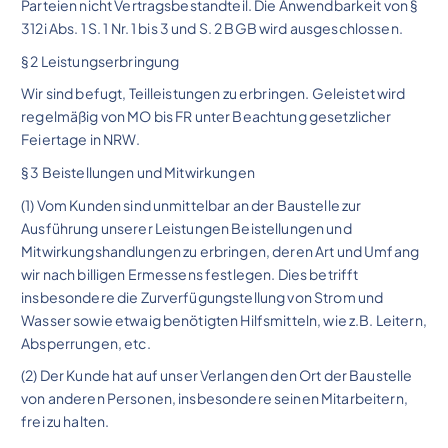
Parteien nicht Vertragsbestandteil. Die Anwendbarkeit von §
312i Abs. 1 S. 1 Nr. 1 bis 3 und S. 2 BGB wird ausgeschlossen.
§ 2 Leistungserbringung
Wir sind befugt, Teilleistungen zu erbringen. Geleistet wird
regelmäßig von MO bis FR unter Beachtung gesetzlicher
Feiertage in NRW.
§ 3 Beistellungen und Mitwirkungen
(1) Vom Kunden sind unmittelbar an der Baustelle zur
Ausführung unserer Leistungen Beistellungen und
Mitwirkungshandlungen zu erbringen, deren Art und Umfang
wir nach billigen Ermessens festlegen. Dies betrifft
insbesondere die Zurverfügungstellung von Strom und
Wasser sowie etwaig benötigten Hilfsmitteln, wie z.B. Leitern,
Absperrungen, etc.
(2) Der Kunde hat auf unser Verlangen den Ort der Baustelle
von anderen Personen, insbesondere seinen Mitarbeitern,
frei zu halten.