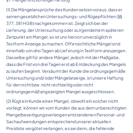
(1) Die Mängelansprüche des Kunden setzen voraus, dass er
seinen gesetzlichen Untersuchungs- und Rügepflichten (§§
377, 381 HGB) nachgekommen ist. Zeigt sich bei der
Lieferung, der Untersuchung oder zu irgendeinem späteren
Zeitpunkt ein Mangel, so ist uns hiervon unverzüglich in
Textform Anzeige zu machen. Offensichtliche Mängel sind
innerhalb von drei Tagen ab Lieferung in Textform anzuzeigen.
Dasselbe gilt für andere Mängel, jedoch mit der Maßgabe,
dass die Frist von drei Tagen erst ab Entdeckung des Mangels
zu laufen beginnt. Versäumt der Kunde die ordnungsgemäße
Untersuchung und/oder Mängelanzeige, ist unsere Haftung
für den nicht bzw. nicht rechtzeitig oder nicht
ordnungsgemäß angezeigten Mangel ausgeschlossen.
(2) Rügt ein Kunde einen Mangel, obwohl ein solcher nicht
vorliegt, können wir vom Kunden die aus dem unberechtigten
Mangelbeseitigungsverlangen entstandenen Personal- und
Sachaufwendungen entsprechend unserer aktuellen
Preisliste vergütet verlangen, es sei denn, die fehlende