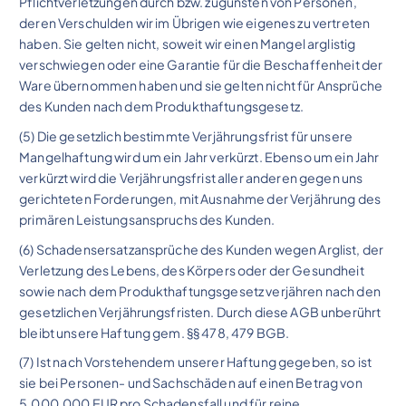
Pflichtverletzungen durch bzw. zugunsten von Personen,
deren Verschulden wir im Übrigen wie eigenes zu vertreten
haben. Sie gelten nicht, soweit wir einen Mangel arglistig
verschwiegen oder eine Garantie für die Beschaffenheit der
Ware übernommen haben und sie gelten nicht für Ansprüche
des Kunden nach dem Produkthaftungsgesetz.
(5) Die gesetzlich bestimmte Verjährungsfrist für unsere
Mangelhaftung wird um ein Jahr verkürzt. Ebenso um ein Jahr
verkürzt wird die Verjährungsfrist aller anderen gegen uns
gerichteten Forderungen, mit Ausnahme der Verjährung des
primären Leistungsanspruchs des Kunden.
(6) Schadensersatzansprüche des Kunden wegen Arglist, der
Verletzung des Lebens, des Körpers oder der Gesundheit
sowie nach dem Produkthaftungsgesetz verjähren nach den
gesetzlichen Verjährungsfristen. Durch diese AGB unberührt
bleibt unsere Haftung gem. §§ 478, 479 BGB.
(7) Ist nach Vorstehendem unserer Haftung gegeben, so ist
sie bei Personen- und Sachschäden auf einen Betrag von
5.000.000 EUR pro Schadensfall und für reine