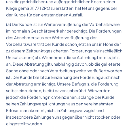
uns die gerichtlichen und außergerichtlichen Kosten einer
Klage gemäß § 771 ZPO zu erstatten, haftet uns gegenüber
der Kunde für den entstandenen Ausfall.
(3) Der Kunde ist zur Weiterveräußerung der Vorbehaltsware
im normalen Geschäftsverkehr berechtigt. Die Forderungen
des Abnehmers aus der Weiterveräußerung der
Vorbehaltsware tritt der Kunde schon jetzt an uns in Höhe der
zu diesem Zeitpunkt gesicherten Forderungen (einschließlich
Umsatzsteuer) ab. Wir nehmen diese Abtretung bereits jetzt
an. Diese Abtretung gilt unabhängig davon, ob die gelieferte
Sache ohne oder nach Verarbeitung weiterveräußert worden
ist. Der Kunde bleibt zur Einziehung der Forderung auch nach
der Abtretung ermächtigt. Unsere Befugnis, die Forderung
selbst einzuziehen, bleibt davon unberührt. Wir werden
jedoch die Forderung nicht einziehen, solange der Kunde
seinen Zahlungsverpflichtungen aus den vereinnahmten
Erlösen nachkommt, nicht in Zahlungsverzug ist und
insbesondere Zahlungen uns gegenüber nicht stocken oder
eingestellt wurden.