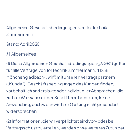
Allgemeine Geschäftsbedingungen von TorTechnik
Zimmermann
Stand: April 2025
§ 1 Allgemeines
(1) Diese Allgemeinen Geschäftsbedingungen („AGB“) gelten
für alle Verträge von TorTechnik Zimmermann, 41238
Mönchengladbach („wir“) mit unseren Vertragspartnern
(„Kunde“). Geschäftsbedingungen des Kunden finden,
vorbehaltlich anderslautender individueller Absprachen, die
zu ihrer Wirksamkeit der Schriftform bedürfen, keine
Anwendung, auch wenn wir ihrer Geltung nicht gesondert
widersprechen.
(2) Informationen, die wir verpflichtet sind vor- oder bei
Vertragsschluss zu erteilen, werden ohne weiteres Zutun der